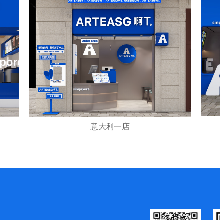
意大利一店