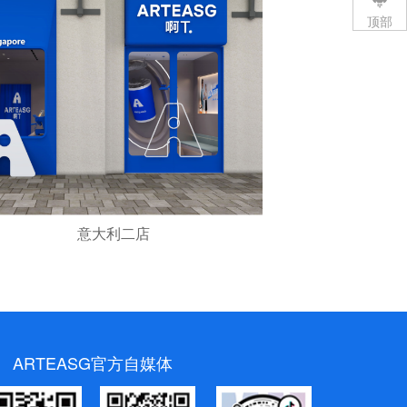
ARTEASG小红书
ARTEASG微博
顶部
ARTEASG公众号
ARTEASG抖音号
意大利二店
ARTEASG官方自媒体