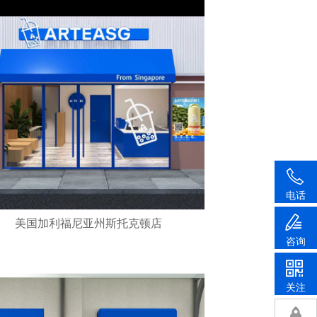
电话
美国加利福尼亚州斯托克顿店
咨询
关注