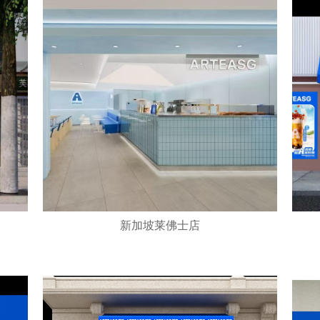
新闻动态
最新动态
行业动态
媒体报道
联系我们
人才招聘
新加坡莱佛士店