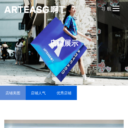
导 航
网站首页
品牌故事
店铺展示
品牌历程
品牌文化
品牌维权
产品展示
店铺美图
店铺人气
优秀店铺
饼干茶
牛油果系列
鲜果系列