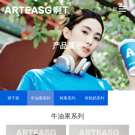
导 航
网站首页
产品展示
品牌故事
品牌历程
品牌文化
品牌维权
产品展示
饼干茶
牛油果系列
鲜果系列
有机奶系列
饼干茶
牛油果系列
牛油果系列