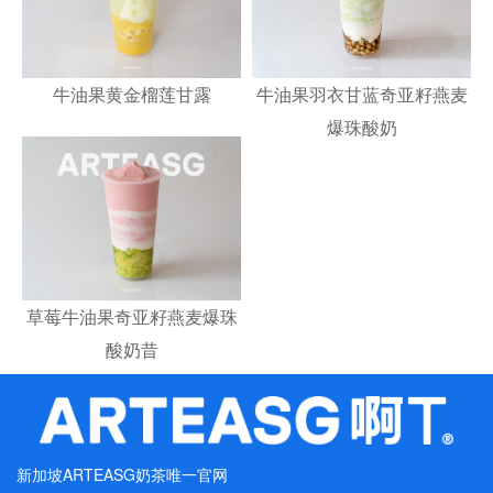
新闻动态
最新动态
牛油果黄金榴莲甘露
牛油果羽衣甘蓝奇亚籽燕麦
爆珠酸奶
行业动态
媒体报道
联系我们
人才招聘
草莓牛油果奇亚籽燕麦爆珠
酸奶昔
新加坡ARTEASG奶茶唯一官网