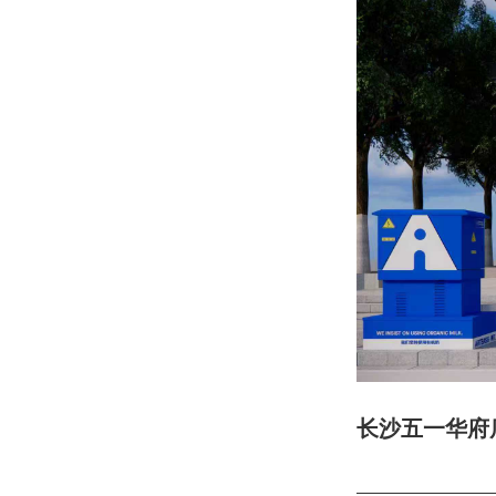
长沙五一华府