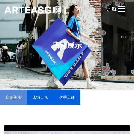
导 航
网站首页
品牌故事
店铺展示
品牌历程
品牌文化
品牌维权
产品展示
店铺美图
店铺人气
优秀店铺
饼干茶
牛油果系列
鲜果系列