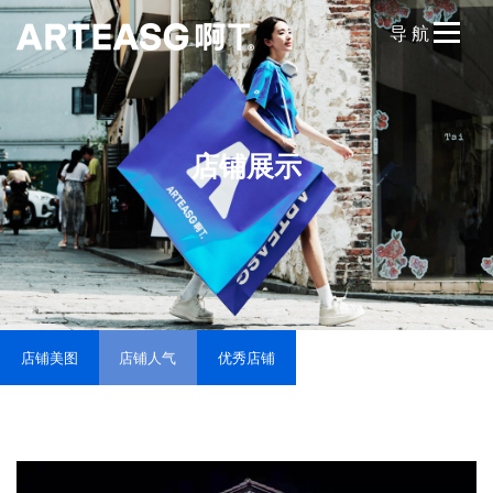
导 航
网站首页
品牌故事
店铺展示
品牌历程
品牌文化
品牌维权
产品展示
店铺美图
店铺人气
优秀店铺
饼干茶
牛油果系列
鲜果系列